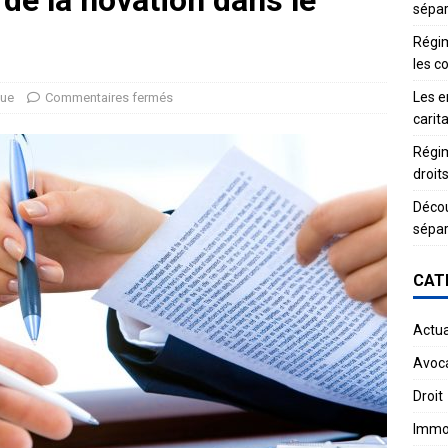
 de la novation dans le
sépar
Régim
les c
Les e
que
Commentaires fermés
carit
Régim
droit
Décou
sépar
CAT
Actua
Avoc
Droit
Immob