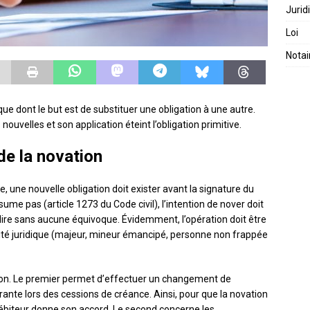
Jurid
Loi
Notai
ue dont le but est de substituer une obligation à une autre.
ouvelles et son application éteint l’obligation primitive.
de la novation
, une nouvelle obligation doit exister avant la signature du
ume pas (article 1273 du Code civil), l’intention de nover doit
dire sans aucune équivoque. Évidemment, l’opération doit être
ité juridique (majeur, mineur émancipé, personne non frappée
tion. Le premier permet d’effectuer un changement de
urante lors des cessions de créance. Ainsi, pour que la novation
 débiteur donne son accord. Le second concerne les