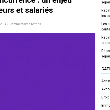
ncurrence : un enjeu
sépar
urs et salariés
Régim
les c
Les e
ue
Commentaires fermés
carit
Régim
droit
Décou
sépar
CAT
Actua
Avoc
Droit
Immob