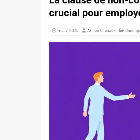
La clause de non-co
crucial pour employe
mai 7, 2025
Adrien Chenaux
Juridiq