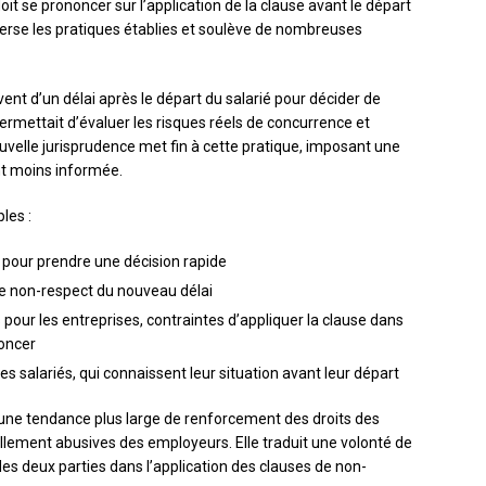
t se prononcer sur l’application de la clause avant le départ
everse les pratiques établies et soulève de nombreuses
nt d’un délai après le départ du salarié pour décider de
r permettait d’évaluer les risques réels de concurrence et
uvelle jurisprudence met fin à cette pratique, imposant une
nt moins informée.
les :
 pour prendre une décision rapide
de non-respect du nouveau délai
pour les entreprises, contraintes d’appliquer la clause dans
noncer
es salariés, qui connaissent leur situation avant leur départ
ns une tendance plus large de renforcement des droits des
iellement abusives des employeurs. Elle traduit une volonté de
 des deux parties dans l’application des clauses de non-