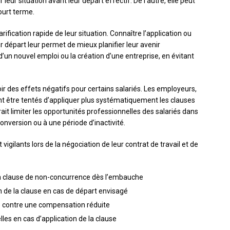
r leur situation avant leur départ effectif. De l’autre, elle peut
ourt terme.
arification rapide de leur situation. Connaître l’application ou
 départ leur permet de mieux planifier leur avenir
 d’un nouvel emploi ou la création d’une entreprise, en évitant
ir des effets négatifs pour certains salariés. Les employeurs,
nt être tentés d’appliquer plus systématiquement les clauses
it limiter les opportunités professionnelles des salariés dans
onversion ou à une période d’inactivité.
vigilants lors de la négociation de leur contrat de travail et de
la clause de non-concurrence dès l’embauche
on de la clause en cas de départ envisagé
use contre une compensation réduite
les en cas d’application de la clause